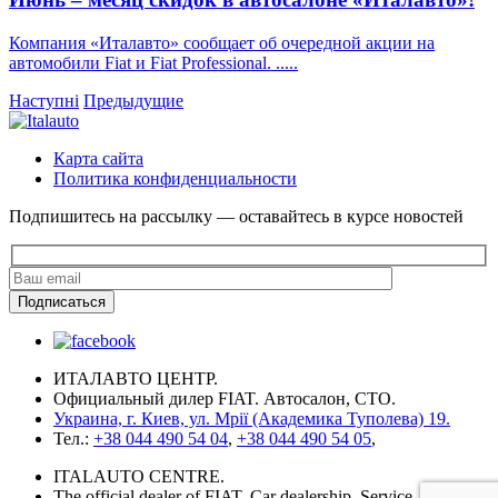
Компания «Италавто» сообщает об очередной акции на
автомобили Fiat и Fiat Professional. .....
Наступні
Предыдущие
Карта сайта
Политика конфиденциальности
Подпишитесь на рассылку — оставайтесь в курсе новостей
ИТАЛАВТО ЦЕНТР.
Официальный дилер FIAT. Автосалон, СТО.
Украина, г. Киев, ул. Мрії (Академика Туполева) 19.
Тел.:
+38 044 490 54 04
,
+38 044 490 54 05
,
ITALAUTO CENTRE.
The official dealer of FIAT. Car dealership, Service.