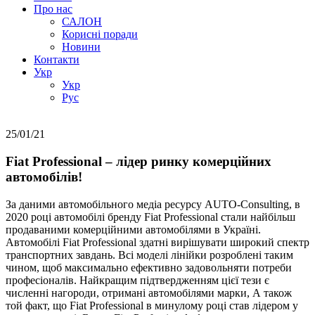
Про нас
САЛОН
Корисні поради
Новини
Контакти
Укр
Укр
Руc
25/01/21
Fiat Professional – лідер ринку комерційних
автомобілів!
За даними автомобільного медіа ресурсу AUTO-Consulting, в
2020 році автомобілі бренду Fiat Professional стали найбільш
продаваними комерційними автомобілями в Україні.
Автомобілі Fiat Professional здатні вирішувати широкий спектр
транспортних завдань. Всі моделі лінійки розроблені таким
чином, щоб максимально ефективно задовольняти потреби
професіоналів. Найкращим підтвердженням цієї тези є
численні нагороди, отримані автомобілями марки, А також
той факт, що Fiat Professional в минулому році став лідером у