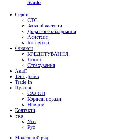
Scudo
Сервіс
СТО
Запасні частини
Додаткове обладнання
Асистанс
Інструкції
Фінанси
КРЕДИТУВАННЯ
Лізинг
Страхування
Акції
Тест Драйв
Trade-In
Про нас
САЛОН
Корисні поради
Новини
Контакти
Укр
Укр
Руc
Модельний ряд