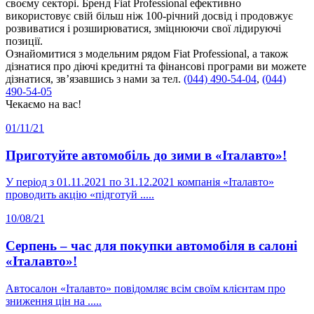
своєму секторі. Бренд Fiat Professional ефективно
використовує свій більш ніж 100-річний досвід і продовжує
розвиватися і розширюватися, зміцнюючи свої лідируючі
позиції.
Ознайомитися з модельним рядом Fiat Professional, а також
дізнатися про діючі кредитні та фінансові програми ви можете
дізнатися, зв’язавшись з нами за тел.
(044) 490-54-04
,
(044)
490-54-05
Чекаємо на вас!
01/11/21
Приготуйте автомобіль до зими в «Італавто»!
У період з 01.11.2021 по 31.12.2021 компанія «Італавто»
проводить акцію «підготуй .....
10/08/21
Серпень – час для покупки автомобіля в салоні
«Італавто»!
Автосалон «Італавто» повідомляє всім своїм клієнтам про
зниження цін на .....