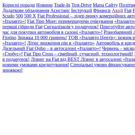
Корисні поради
Новини
Trade-In
Test-Drive
Мапа Сайту
Політик
Додаткове обладнання
Асистанс
Інструкції
Фінанси
Акції
Fiat
F
Scudo
500
500 X
Fiat Professional – лідер ринку комерційних авт
«Італавто»!
Fiat Tipo More: перевершуючи очікування
«Італавто
первші гібриди Fiat
Сигналізація у подарунок!
Приготуйте автом
час для покупки автомобіля в салоні «Італавто»!
Різнобарвний 
Fiorino
Знижка 10 000 гривень!
ТОВ «Італавто Центр»: режим р
«Італавто»!
Літнє зниження цін в «Італавто»
Автомобіль в кред
Дизельний Fiat Qubo – в автосалоні «Італавто»!
Червень – місяц
«Глобус»!
Fiat Tipo Cross – сімейний, сучасний, технологічний!
в подарунок!
Лізинг на Fiat від BEST Лізинг в автосалоні «Італ
новими умовами кредитування!
Спеціальні умови фінансуванн
знижкою!