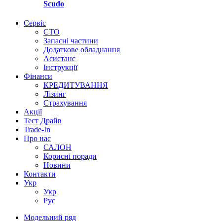
Scudo
Сервіс
СТО
Запасні частини
Додаткове обладнання
Асистанс
Інструкції
Фінанси
КРЕДИТУВАННЯ
Лізинг
Страхування
Акції
Тест Драйв
Trade-In
Про нас
САЛОН
Корисні поради
Новини
Контакти
Укр
Укр
Руc
Модельний ряд